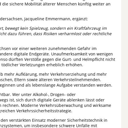
d die sichere Mobilität älterer Menschen künftig weiter an
iedersachsen, Jacqueline Emmermann, ergänzt:
rt, bewegt kein Spielzeug, sondern ein Kraftfahrzeug im
cht dazu führen, dass Risiken verharmlost oder rechtliche
chsen vor einer weiteren zunehmenden Gefahr im
ndere digitale Endgeräte. Unaufmerksamkeit von wenigen
so dürften Verstöße gegen die Gurt- und Helmpflicht nicht
r tödlicher Verletzungen erheblich erhöhen.
alb mehr Aufklärung, mehr Verkehrserziehung und mehr
schen, Eltern sowie älteren Verkehrsteilnehmenden.
 beginnen und als lebenslange Aufgabe verstanden werden.
htbar. Wer unter Alkohol-, Drogen- oder
gs ist, sich durch digitale Geräte ablenken lässt oder
en rechnen. Moderne Verkehrsüberwachung und wirksame
greichen Verkehrssicherheitsstrategie.
den verstärkten Einsatz moderner Sicherheitstechnik in
nzsystemen, um insbesondere schwere Unfälle mit