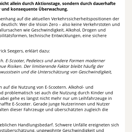
nicht allein durch Aktionstage, sondern durch dauerhafte
tur und konsequente Überwachung.
nhang auf die aktuellen Verkehrssicherheitspositionen der
eutlich: Wer die Vision Zero – also keine Verkehrstoten und
allursachen wie Geschwindigkeit, Alkohol, Drogen und
litätsformen, technische Entwicklungen, eine sichere
ck Seegers, erklärt dazu:
ch. E-Scooter, Pedelecs und andere Formen moderner
 Risiken. Der limitierende Faktor bleibt häufig der
wusstsein und die Unterschätzung von Geschwindigkeit,
 auf die Nutzung von E-Scootern. Alkohol- und
nd problematisch sei auch die Nutzung durch Kinder und
. Dabei gehe es längst nicht mehr nur um Leihfahrzeuge in
affte E-Scooter. Gerade junge Nutzerinnen und Nutzer
lten dieser Fahrzeuge und überschätzten zugleich die
heblichen Handlungsbedarf. Schwere Unfälle ereigneten sich
Selbstüberschätzung, ungewohnte Geschwindigkeit und