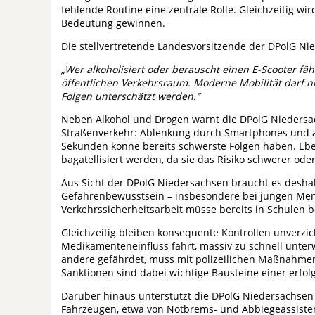
fehlende Routine eine zentrale Rolle. Gleichzeitig wir
Bedeutung gewinnen.
Die stellvertretende Landesvorsitzende der DPolG N
„Wer alkoholisiert oder berauscht einen E-Scooter fäh
öffentlichen Verkehrsraum. Moderne Mobilität darf ni
Folgen unterschätzt werden.“
Neben Alkohol und Drogen warnt die DPolG Niedersa
Straßenverkehr: Ablenkung durch Smartphones und a
Sekunden könne bereits schwerste Folgen haben. Eben
bagatellisiert werden, da sie das Risiko schwerer ode
Aus Sicht der DPolG Niedersachsen braucht es desh
Gefahrenbewusstsein – insbesondere bei jungen Men
Verkehrssicherheitsarbeit müsse bereits in Schulen
Gleichzeitig bleiben konsequente Kontrollen unverzic
Medikamenteneinfluss fährt, massiv zu schnell unterwe
andere gefährdet, muss mit polizeilichen Maßnahm
Sanktionen sind dabei wichtige Bausteine einer erfol
Darüber hinaus unterstützt die DPolG Niedersachsen 
Fahrzeugen, etwa von Notbrems- und Abbiegeassiste