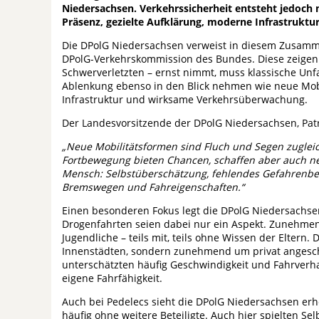
Niedersachsen. Verkehrssicherheit entsteht jedoch 
Präsenz, gezielte Aufklärung, moderne Infrastruk
Die DPolG Niedersachsen verweist in diesem Zusamme
DPolG-Verkehrskommission des Bundes. Diese zeigen d
Schwerverletzten – ernst nimmt, muss klassische Unf
Ablenkung ebenso in den Blick nehmen wie neue Mobi
Infrastruktur und wirksame Verkehrsüberwachung.
Der Landesvorsitzende der DPolG Niedersachsen, Patri
„Neue Mobilitätsformen sind Fluch und Segen zuglei
Fortbewegung bieten Chancen, schaffen aber auch neue
Mensch: Selbstüberschätzung, fehlendes Gefahrenbe
Bremswegen und Fahreigenschaften.“
Einen besonderen Fokus legt die DPolG Niedersachsen
Drogenfahrten seien dabei nur ein Aspekt. Zunehme
Jugendliche – teils mit, teils ohne Wissen der Eltern
Innenstädten, sondern zunehmend um privat angesch
unterschätzten häufig Geschwindigkeit und Fahrverha
eigene Fahrfähigkeit.
Auch bei Pedelecs sieht die DPolG Niedersachsen er
häufig ohne weitere Beteiligte. Auch hier spielten 