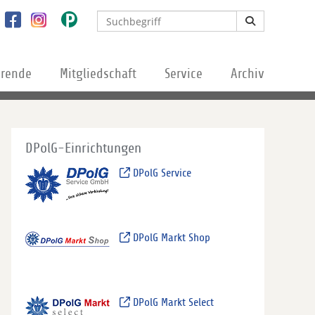
erende
Mitgliedschaft
Service
Archiv
DPolG-Einrichtungen
DPolG Service
DPolG Markt Shop
DPolG Markt Select