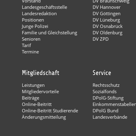
Vorstand
DV Braunschweig
Landesgeschäftsstelle
DV Hannover
Landesredaktion
DV Göttingen
Positionen
DV Lüneburg
Junge Polizei
DV Osnabrück
Familie und Gleichstellung
DV Oldenburg
Senioren
DV ZPD
Tarif
Termine
Mitgliedschaft
Service
Leistungen
Rechtsschutz
Mitgliedervorteile
Sozialfonds
Beiträge
DPolG-Stiftung
Online-Beitritt
Einkommenstabelle
Online-Beitritt Studierende
DPolG Bund
Änderungsmitteilung
Landesverbände