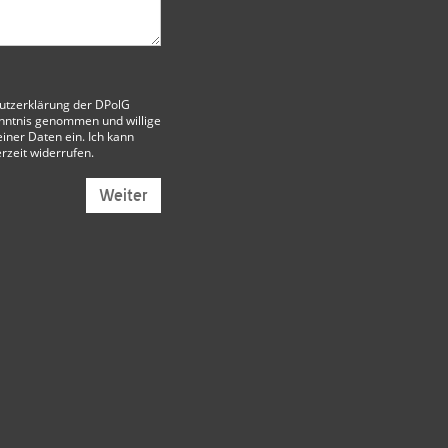
utzerklärung der DPolG
nntnis genommen und willige
iner Daten ein. Ich kann
erzeit widerrufen.
Weiter