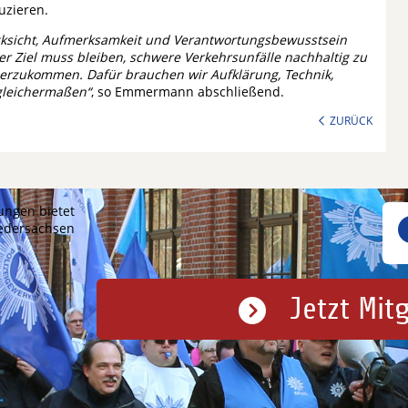
uzieren.
ücksicht, Aufmerksamkeit und Verantwortungsbewusstsein
er Ziel muss bleiben, schwere Verkehrsunfälle nachhaltig zu
äherzukommen. Dafür brauchen wir Aufklärung, Technik,
gleichermaßen“
, so Emmermann abschließend.
ZURÜCK
ungen bietet
iedersachsen
Jetzt Mit