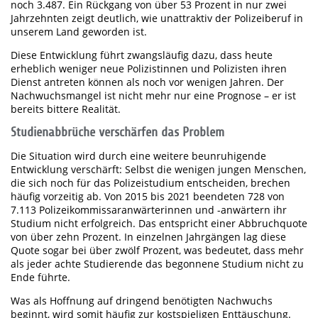
noch 3.487. Ein Rückgang von über 53 Prozent in nur zwei
Jahrzehnten zeigt deutlich, wie unattraktiv der Polizeiberuf in
unserem Land geworden ist.
Diese Entwicklung führt zwangsläufig dazu, dass heute
erheblich weniger neue Polizistinnen und Polizisten ihren
Dienst antreten können als noch vor wenigen Jahren. Der
Nachwuchsmangel ist nicht mehr nur eine Prognose – er ist
bereits bittere Realität.
Studienabbrüche verschärfen das Problem
Die Situation wird durch eine weitere beunruhigende
Entwicklung verschärft: Selbst die wenigen jungen Menschen,
die sich noch für das Polizeistudium entscheiden, brechen
häufig vorzeitig ab. Von 2015 bis 2021 beendeten 728 von
7.113 Polizeikommissaranwärterinnen und -anwärtern ihr
Studium nicht erfolgreich. Das entspricht einer Abbruchquote
von über zehn Prozent. In einzelnen Jahrgängen lag diese
Quote sogar bei über zwölf Prozent, was bedeutet, dass mehr
als jeder achte Studierende das begonnene Studium nicht zu
Ende führte.
Was als Hoffnung auf dringend benötigten Nachwuchs
beginnt, wird somit häufig zur kostspieligen Enttäuschung.