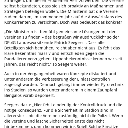
Strategien, um diesen Problemen Herr zu werden. Die Vereine
selbst bekundeten, dass sie sich proaktiv an Maßnahmen und
Strategien beteiligen wollen. Die Ministerin bat die Vereine
zudem darum, im kommenden Jahr auf die Auswärtsfans des
Konkurrenten zu verzichten. Doch was bedeutet das konkret?
„Die Ministerin ist bemüht gemeinsame Lösungen mit den
Vereinen zu finden – das begrüßen wir ausdrücklich“ so der
DPolG-Landesvorsitzende Patrick Seegers. „Dass alle
Beteiligten sich bemühen, reicht aber nicht aus. Es fehlt das
klare Bekenntnis massiv und entschieden gegen die
Randalierer vorzugehen. Lippenbekenntnisse kennen wir seit
Jahren, das reicht nicht.“ so Seegers weiter.
Auch in der Vergangenheit waren Konzepte diskutiert und
unter anderem die Verbesserung der Einlasskontrollen
zugesagt worden. Dennoch gelangt immer wieder Pyrotechnik
ins Stadion, so wurden unter anderem in einem Zaunpfahl
Bengalos vorab deponiert.
Seegers dazu: „Hier fehlt eindeutig der Kontrolldruck und die
nötige Konsequenz. Für die Sicherheit im Stadion sind in
allererster Linie die Vereine zuständig, nicht die Polizei. Wenn
die Vereine und lasche Sicherheitsdienste das nicht
hinbekommen, dann kommen wir ins Spiel! Solche Einsätze