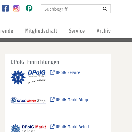
erende
Mitgliedschaft
Service
Archiv
DPolG-Einrichtungen
DPolG Service
DPolG Markt Shop
DPolG Markt Select