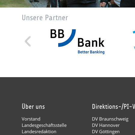
Unsere Partner
Über uns
Direktions-/PI-
Vorstand
DV Braunschweig
Landesgeschäftsstelle
DV Hannover
Landesredaktion
DV Göttingen