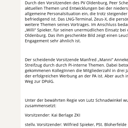
Durch den Vorsitzenden des PV Oldenburg, Peer Sch
aktuellen Themen und Entwicklungen bei der niedersäc
allgemeine Personalsituation ein, die trotz steigende
befriedigend ist. Das LNG-Terminal, Zeus-X, die per
weitere Themen seines Vortrages. Im Anschluss bedank
„Willi“ Spieker, für seinen unermüdlichen Einsatz be
Oldenburg. Das ihm geschenkte Bild zeigt einen Leuc
Engagement sehr ähnlich ist.
Der scheidende Vorsitzende Manfred „Manni“ Anneke
Streifzug durch durch PI-interne Themen. Dabei beton
gekommenen KollegInnen die Mitgliederzahl in drei J
der erfolgreichen Werbung an der PA ist. Aber auch
Weg zur DPolG.
Unter der bewährten Regie von Lutz Schnadwinkel wur
zusammensetzt:
Vorsitzender: Kai Berlage ZKI
stellv. Vorsitzender: Wilfried Spieker, PSt. Bloherfelde