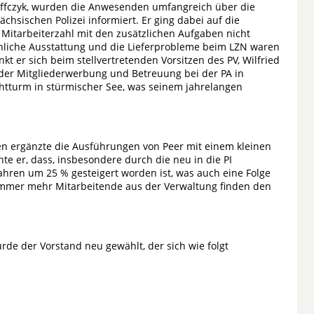
effczyk, wurden die Anwesenden umfangreich über die
hsischen Polizei informiert. Er ging dabei auf die
r Mitarbeiterzahl mit den zusätzlichen Aufgaben nicht
sönliche Ausstattung und die Lieferprobleme beim LZN waren
t er sich beim stellvertretenden Vorsitzen des PV, Wilfried
i der Mitgliederwerbung und Betreuung bei der PA in
htturm in stürmischer See, was seinem jahrelangen
n ergänzte die Ausführungen von Peer mit einem kleinen
te er, dass, insbesondere durch die neu in die PI
ahren um 25 % gesteigert worden ist, was auch eine Folge
 immer mehr Mitarbeitende aus der Verwaltung finden den
de der Vorstand neu gewählt, der sich wie folgt