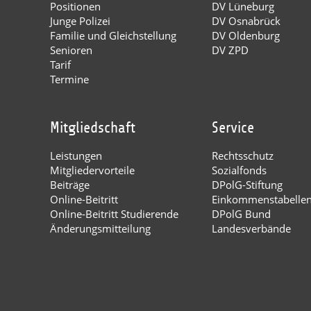
Positionen
DV Lüneburg
Junge Polizei
DV Osnabrück
Familie und Gleichstellung
DV Oldenburg
Senioren
DV ZPD
Tarif
Termine
Mitgliedschaft
Service
Leistungen
Rechtsschutz
Mitgliedervorteile
Sozialfonds
Beiträge
DPolG-Stiftung
Online-Beitritt
Einkommenstabelle
Online-Beitritt Studierende
DPolG Bund
Änderungsmitteilung
Landesverbände