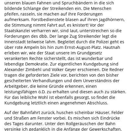
unseren blauen Fahnen und Spruchbändern in die sich
bildende Schlange der Streikenden ein. Die Menschen
pfeifen, rasseln, sie machen auf ihre Forderungen
aufmerksam. Forstbedienstete blasen auf ihren Jagdhörnern,
die Stimmung nimmt Fahrt auf, es knistert! Vor der
Staatskanzlei verharren wir, sind laut, unterstreichen so die
Forderungen des dbb. Der lange Zug Streikender legt die
Innenstadt teilweise lahm. Begleitet durch die Polizei geht es
über rote Ampeln bis hin zum Ernst-August-Platz. Hautnah
erleben wir, wie der Staat unsere im Grundgesetz
verankerten Rechte sicherstellt, das ist wunderbar und
lebendige Demokratie. Zur eigentlichen Kundgebung sind
Alexander Zimbehl und Volker Geyer erschienen. Die Redner
tragen die geforderten Ziele vor, berichten von den bisher
gescheiterten Verhandlungen und dem Unverständnis der
Arbeitgeber, die keine Gründe erkennen, einen
leistungsfähigen ö.D. zu erhalten und diesen auch zu stärken.
Für das leibliche Wohl ist ebenfalls gesorgt, so findet die
Kundgebung letztlich einen angenehmen Abschluss.
Auf der Bahnfahrt zurück, huschen scheinbar Häuser, Felder
und Straßen am Fenster vorbei. Es mischen sich Eindrücke
des Tages darunter. Unter den Rollgeräuschen der Bahn
versinke ich gedanklich in die Anfänge der Gewerkschaften.