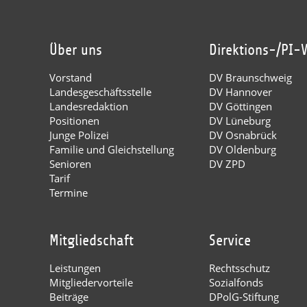
Über uns
Direktions-/PI-
Vorstand
DV Braunschweig
Landesgeschäftsstelle
DV Hannover
Landesredaktion
DV Göttingen
Positionen
DV Lüneburg
Junge Polizei
DV Osnabrück
Familie und Gleichstellung
DV Oldenburg
Senioren
DV ZPD
Tarif
Termine
Mitgliedschaft
Service
Leistungen
Rechtsschutz
Mitgliedervorteile
Sozialfonds
Beiträge
DPolG-Stiftung