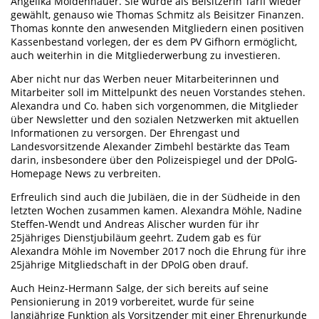
Angelika Moldenhauer. Sie wurde als Beisitzerin Tarif wieder
gewählt, genauso wie Thomas Schmitz als Beisitzer Finanzen.
Thomas konnte den anwesenden Mitgliedern einen positiven
Kassenbestand vorlegen, der es dem PV Gifhorn ermöglicht,
auch weiterhin in die Mitgliederwerbung zu investieren.
Aber nicht nur das Werben neuer Mitarbeiterinnen und
Mitarbeiter soll im Mittelpunkt des neuen Vorstandes stehen.
Alexandra und Co. haben sich vorgenommen, die Mitglieder
über Newsletter und den sozialen Netzwerken mit aktuellen
Informationen zu versorgen. Der Ehrengast und
Landesvorsitzende Alexander Zimbehl bestärkte das Team
darin, insbesondere über den Polizeispiegel und der DPolG-
Homepage News zu verbreiten.
Erfreulich sind auch die Jubiläen, die in der Südheide in den
letzten Wochen zusammen kamen. Alexandra Möhle, Nadine
Steffen-Wendt und Andreas Alischer wurden für ihr
25jähriges Dienstjubiläum geehrt. Zudem gab es für
Alexandra Möhle im November 2017 noch die Ehrung für ihre
25jährige Mitgliedschaft in der DPolG oben drauf.
Auch Heinz-Hermann Salge, der sich bereits auf seine
Pensionierung in 2019 vorbereitet, wurde für seine
langjährige Funktion als Vorsitzender mit einer Ehrenurkunde