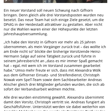
Ein neuer Vorstand soll neuen Schwung nach Gifhorn
bringen. Denn gleich alle drei Vorstandsposten wurden neu
besetzt. Das neue Team hat sich einige Ziele gesetzt, um die
DPolG in der Heidestadt attraktiver zu gestalten. Aber nicht
nur die Wahlen waren einer der Höhepunkte der letzten
Jahreshauptversammlung.
„Ich habe den Vorsitz in Gifhorn vor mehr als 25 Jahren
übernommen, als mein Vorgänger zurück trat – das wollte ich
am Ende nicht so“ blickte der bisherige Vorsitzende Heinz-
Hermann Salge auf seine Tätigkeit zurück und führte in
seinem Jahresbericht an „dass es mir immer Spaß gemacht
hat – egal, mit wem ich im Vorstand zusammen gearbeitet
habe.“ Umso mehr freute er sich, dass mit Alexandra Wölk
aus dem Gifhorner Einsatz- und Streifendienst, Christoph
Nowak vom SpeT-Team sowie dem Sachbearbeiter Andreas
Alischer gleich drei Mitglieder gefunden wurden, die sich ab
sofort der Verbandsarbeit widmen möchte.
Alle drei wurden einstimmig gewählt. Alexandra übernimmt
damit den Vorsitz, Christoph vertritt sie. Andreas fungiert als
Geschäftsführer. Unterstützt werden sie dabei weiterhin von