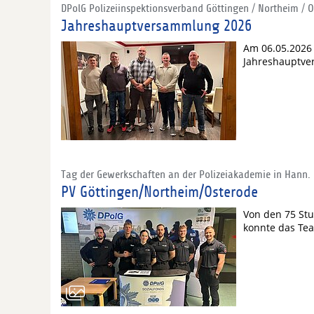
DPolG Polizeiinspektionsverband Göttingen / Northeim / 
Jahreshauptversammlung 2026
Am 06.05.2026 
Jahreshauptve
Tag der Gewerkschaften an der Polizeiakademie in Hann
PV Göttingen/Northeim/Osterode
Von den 75 St
konnte das Te