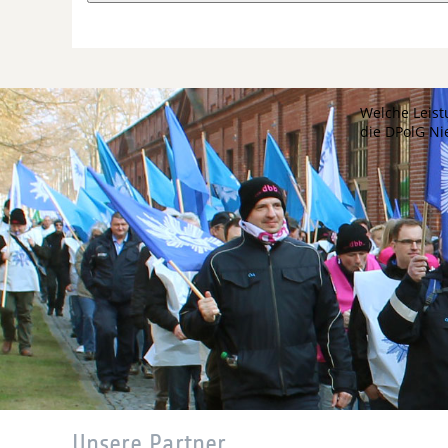
Welche Leist
die DPolG N
Unsere Partner