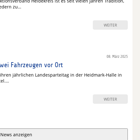
ktionsverband Heidekreis ist es seit vielen Jahren Tradition,
iedern zu…
WEITER
08. März 2025
wei Fahrzeugen vor Ort
 ihren jährlichen Landesparteitag in der Heidmark-Halle in
tel.…
WEITER
 News anzeigen