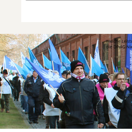
Welche Leist
die DPolG N