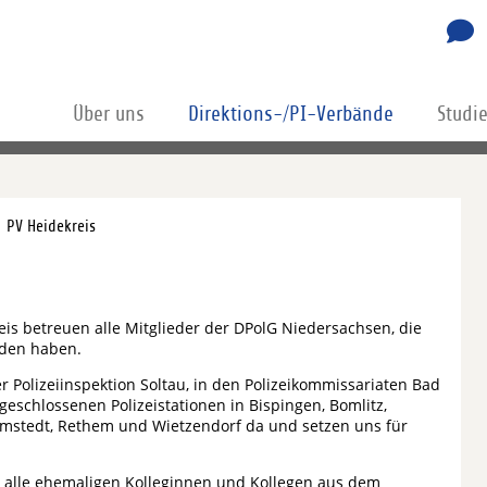
Über uns
Direktions-/PI-Verbände
Studi
PV Heidekreis
is betreuen alle Mitglieder der DPolG Niedersachsen, die
nden haben.
er Polizeiinspektion Soltau, in den Polizeikommissariaten Bad
geschlossenen Polizeistationen in Bispingen, Bomlitz,
stedt, Rethem und Wietzendorf da und setzen uns für
h alle ehemaligen Kolleginnen und Kollegen aus dem