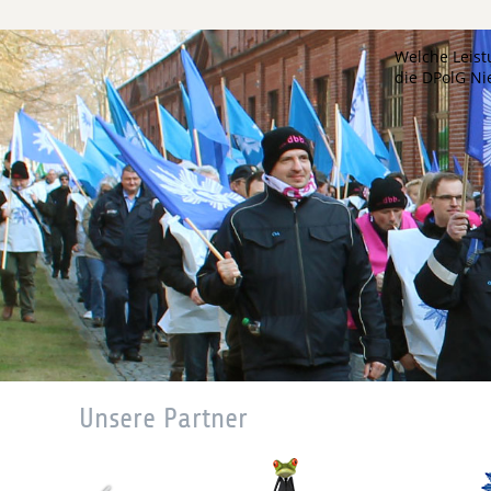
Welche Leist
die DPolG N
Unsere Partner