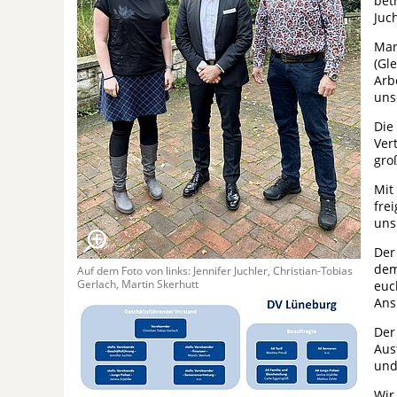
bet
Juc
Mar
(Gl
Arb
uns
Die
Ver
gro
Mit
fre
uns
Der
dem
Auf dem Foto von links: Jennifer Juchler, Christian-Tobias
Gerlach, Martin Skerhutt
euc
Ans
Der
Aus
und
Wir