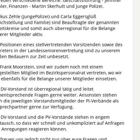
reuen verschiedene Bereiche: Geschäftsführung - Jennifer
hler, Finanzen - Martin Skerhutt und Junge Polizei.
kus Zehle (JungePolizei) und Carla Eggersglüß
eichstellung und Familie) sind Beauftragte der genannten
eitskreise und somit auch überregional für die Belange
erer Mitglieder aktiv.
 Positionen eines stellvertretenden Vorsitzenden sowie des
treters in der Landesseniorenvertretung sind zu unserem
ßen Bedauern zur Zeit unbesetzt.
 Frank Moorstein, sind wir zudem noch mit einem
igestellten Mitglied im Bezirkspersonalrat vertreten, wo wir
 ebenfalls für die Belange unserer Mitglieder einsetzen.
 DV-Vorstand ist überregional tätig und leitet
entsprechende Fragen gerne weiter. Ansonsten stehen
h die jeweiligen Vorstandsmitglieder der PI-Verbände als
prechpartner gerne zur Verfügung.
 DV-Vorstand und die PV-Vorstände stehen in engem
tausch, so dass wir schnell und unkompliziert auf Anfragen
 Anregungen reagieren können.
 freuen uns jedoch nicht nur über eure Fragen und