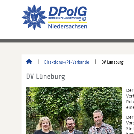
Direktions-/PI-Verbände
DV Lüneburg
DV Lüneburg
Der
Ver
Rot
ein
Der
Vor
Ste