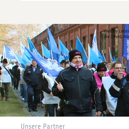
Welche Leist
die DPolG N
Unsere Partner