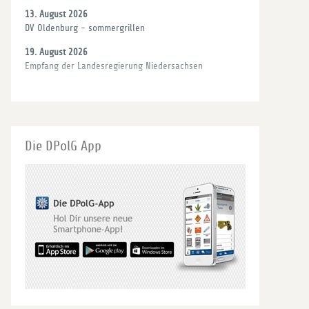
13. August 2026
DV Oldenburg - sommergrillen
19. August 2026
Empfang der Landesregierung Niedersachsen
27. August 2026
dbb niedersachsen - Sommerfest
01. September 2026
PV Lüneburg - Jahreshauptversammlung mit Grillen
Die DPolG App
01. September 2026
GLV-Sitzung
02. September 2026
Bundesministerium des Innern - Informationsgespräch
zum aktuellen Stand des Programms P20 im BMI
14. - 16. September 2026
DPolG - Seminar Verbandspolitik/Geschäftsstellentreffen
07. Oktober 2026
LV-Sitzung