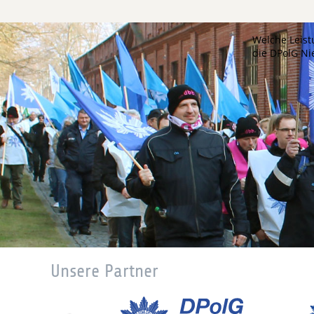
Welche Leist
die DPolG N
Unsere Partner