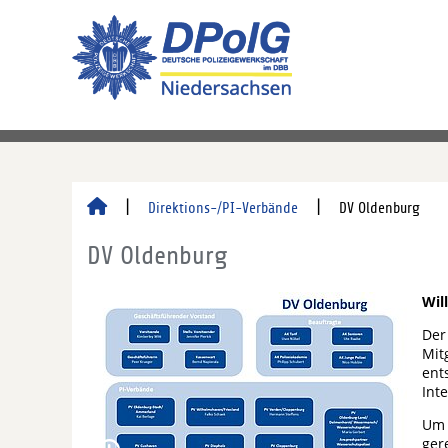
Direktions-/PI-Verbände
DV Oldenburg
DV Oldenburg
Wil
Der
Mit
ent
Int
Um 
ger