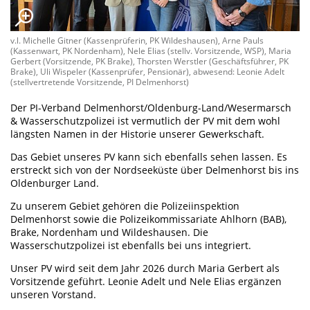
v.l. Michelle Gitner (Kassenprüferin, PK Wildeshausen), Arne Pauls
(Kassenwart, PK Nordenham), Nele Elias (stellv. Vorsitzende, WSP), Maria
Gerbert (Vorsitzende, PK Brake), Thorsten Werstler (Geschäftsführer, PK
Brake), Uli Wispeler (Kassenprüfer, Pensionär), abwesend: Leonie Adelt
(stellvertretende Vorsitzende, PI Delmenhorst)
Der PI-Verband Delmenhorst/Oldenburg-Land/Wesermarsch
& Wasserschutzpolizei ist vermutlich der PV mit dem wohl
längsten Namen in der Historie unserer Gewerkschaft.
Das Gebiet unseres PV kann sich ebenfalls sehen lassen. Es
erstreckt sich von der Nordseeküste über Delmenhorst bis ins
Oldenburger Land.
Zu unserem Gebiet gehören die Polizeiinspektion
Delmenhorst sowie die Polizeikommissariate Ahlhorn (BAB),
Brake, Nordenham und Wildeshausen. Die
Wasserschutzpolizei ist ebenfalls bei uns integriert.
Unser PV wird seit dem Jahr 2026 durch Maria Gerbert als
Vorsitzende geführt. Leonie Adelt und Nele Elias ergänzen
unseren Vorstand.