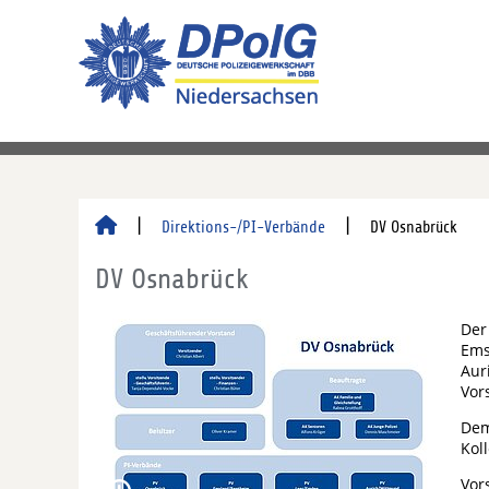
Direktions-/PI-Verbände
DV Osnabrück
DV Osnabrück
Der
Ems
Aur
Vor
Dem
Kol
Vor