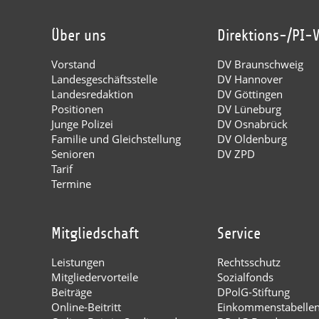
Über uns
Direktions-/PI-
Vorstand
DV Braunschweig
Landesgeschäftsstelle
DV Hannover
Landesredaktion
DV Göttingen
Positionen
DV Lüneburg
Junge Polizei
DV Osnabrück
Familie und Gleichstellung
DV Oldenburg
Senioren
DV ZPD
Tarif
Termine
Mitgliedschaft
Service
Leistungen
Rechtsschutz
Mitgliedervorteile
Sozialfonds
Beiträge
DPolG-Stiftung
Online-Beitritt
Einkommenstabelle