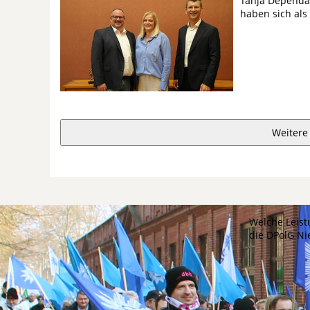
Tanja Dependahl
haben sich als
Weitere
Welche Leist
die DPolG N