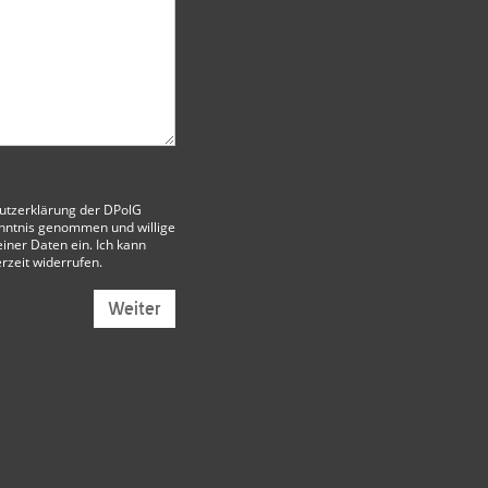
utzerklärung der DPolG
nntnis genommen und willige
iner Daten ein. Ich kann
erzeit widerrufen.
Weiter