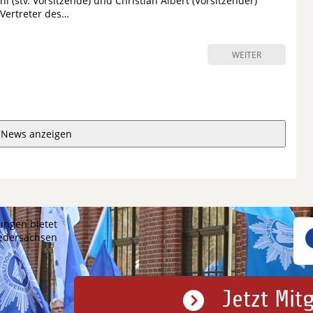
 (stv. Vorsitzende) und Christian Albert (Vorsitzender)
 Vertreter des…
WEITER
 News anzeigen
ungen bietet
iedersachsen
Jetzt Mit