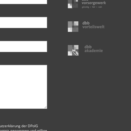
utzerklärung der DPolG
nntnis genommen und willige