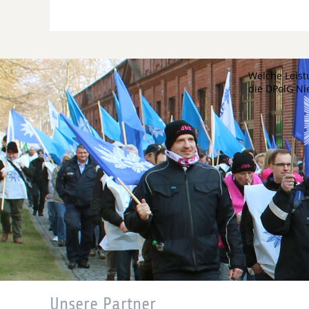
Welche Leist
die DPolG N
Unsere Partner