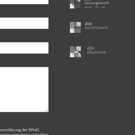
utzerklärung der DPolG
nntnis genommen und willige