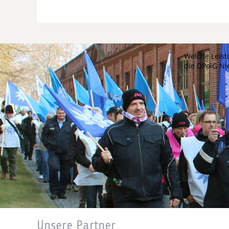
Welche Leist
die DPolG N
Unsere Partner