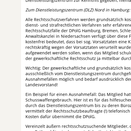
Dienstleistungszentrum zur Kenntnis gegeben, niema
Zum Dienstleistungszentrum (DLZ) Nord in Hamburg:
Alle Rechtsschutzverfahren werden grundsätzlich kost
dienst- und strafrechtlichen Verfahren sehr erfahren
Rechtsschutzfälle der DPolG Hamburg, Bremen, Schle
Anwaltskanzlei in Niedersachsen verfügt über diese
kostenfrei bedeutet, dass bei sog. Vorsatztaten eine 
rechtskräftig wegen der Vorsatztaten verurteilt wurde
aufgewendet werden sollen, wenn das Mitglied schuldha
der gewerkschaftliche Rechtsschutz ja mittelbar durch
Wichtig: Der gewerkschaftliche und grundsätzlich ko
ausschließlich vom Dienstleistungszentrum durchgefüh
Ausnahmefällen möglich und bedarf ausdrücklich d
Landesvorstand!
Ein Beispiel für einen Ausnahmefall: Das Mitglied ha
Schusswaffengebrauch. Hier ist es für das hilfesuche
durch das Dienstleistungszentrum bis zu deren Büro
vermittelt der Rechtsschutzbeauftragte (!) telefonisch
Kosten dafür übernimmt die DPolG.
Vereinzelt äußern rechtsschutzsuchende Mitglieder, d