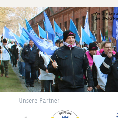
Welche Leist
die DPolG N
Unsere Partner