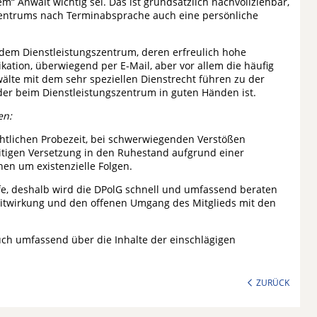
em“ Anwalt wichtig sei. Das ist grundsätzlich nachvollziehbar,
zentrums nach Terminabsprache auch eine persönliche
dem Dienstleistungszentrum, deren erfreulich hohe
ation, überwiegend per E-Mail, aber vor allem die häufig
älte mit dem sehr speziellen Dienstrecht führen zu der
der beim Dienstleistungszentrum in guten Händen ist.
en:
chtlichen Probezeit, bei schwerwiegenden Verstößen
eitigen Versetzung in den Ruhestand aufgrund einer
en um existenzielle Folgen.
fe, deshalb wird die DPolG schnell und umfassend beraten
 Mitwirkung und den offenen Umgang des Mitglieds mit den
uch umfassend über die Inhalte der einschlägigen
ZURÜCK