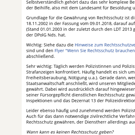
Selbstverständlich gehört dazu das sehr komplexe B
der Beihilfe, also mit dem Landesamt für Besoldung u
Grundlage für die Gewährung von Rechtsschutz ist d
18.11.2002 in der Fassung vom 09.01.2018, darauf au
(Stand 01.01.2003 in der zuletzt durch den LDT 2013 
der DPolG Nds. hat.
Wichtig: Siehe dazu die
Hinweise zum Rechtsschutzve
sind und den
Flyer "Wenn Sie Rechtsschutz brauchen
abschließend.
Sehr wichtig: Täglich werden Polizistinnen und Poliz
Strafanzeigen konfrontiert. Häufig handelt es sich u
Freiheitsberaubung, Nötigung u.a.). Gerade dann, we
Staatsanwaltschaft anschließt, wird unseren Mitglie
gewährt. Dabei wird ausdrücklich darauf hingewiesen
seiner Fürsorgepflicht dienstlichen Rechtsschutz gew
Inspektionen und das Dezernat 13 der Polizeidirektio
Leider ebenso häufig und zunehmend werden Polizisti
Auch für das dann notwendige zivilrechtliche Verfa
Rechtsschutz gewähren, der Dienstherr allerdings au
Wann kann es keinen Rechtsschutz geben?