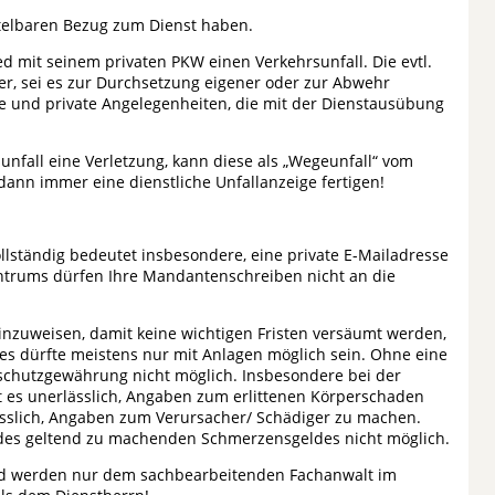
ittelbaren Bezug zum Dienst haben.
ied mit seinem privaten PKW einen Verkehrsunfall. Die evtl.
, sei es zur Durchsetzung eigener oder zur Abwehr
e und private Angelegenheiten, die mit der Dienstausübung
fall eine Verletzung, kann diese als „Wegeunfall“ vom
dann immer eine dienstliche Unfallanzeige fertigen!
ollständig bedeutet insbesondere, eine private E-Mailadresse
ntrums dürfen Ihre Mandantenschreiben nicht an die
 hinzuweisen, damit keine wichtigen Fristen versäumt werden,
ies dürfte meistens nur mit Anlagen möglich sein. Ohne eine
sschutzgewährung nicht möglich. Insbesondere bei der
t es unerlässlich, Angaben zum erlittenen Körperschaden
ässlich, Angaben zum Verursacher/ Schädiger zu machen.
e des geltend zu machenden Schmerzensgeldes nicht möglich.
und werden nur dem sachbearbeitenden Fachanwalt im