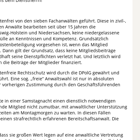
ls dem Dienstherrn!
enfrei von den sieben Fachanwälten geführt. Diese in zivil-,
en Anwälte bearbeiten seit über 15 Jahren die
swig-Holstein und Niedersachsen, keine niedergelassene
 Fülle an Kenntnissen und Kompetenz. Grundsätzlich
Kostenbeteiligung vorgesehen ist, wenn das Mitglied
. Dann gilt der Grundsatz, dass keine Mitgliedsbeiträge
ft seine Dienstpflichten verletzt hat. Und letztlich wird
 die Beiträge der Mitglieder finanziert.
stenfreie Rechtsschutz wird durch die DPolG gewährt und
rt. Eine sog. „freie“ Anwaltswahl ist nur in absoluten
er vorherigen Zustimmung durch den Geschäftsführenden
tte in einer Samstagnacht einen dienstlich notwendigen
nde Mitglied nicht zumutbar, mit anwaltlicher Unterstützung
zeiten am Montagmorgen zu warten. In diesen Fällen
 einen strafrechtlich erfahrenen Bereitschaftsanwalt. Die
ass sie großen Wert legen auf eine anwaltliche Vertretung