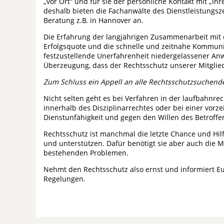
„vor Ort“ und für sie der persönliche Kontakt mit „ihr
deshalb bieten die Fachanwälte des Dienstleistungs
Beratung z.B. in Hannover an.
Die Erfahrung der langjährigen Zusammenarbeit mit 
Erfolgsquote und die schnelle und zeitnahe Kommunik
festzustellende Unerfahrenheit niedergelassener Anw
Überzeugung, dass der Rechtsschutz unserer Mitglie
Zum Schluss ein Appell an alle Rechtsschutzsuchend
Nicht selten geht es bei Verfahren in der laufbahnre
innerhalb des Disziplinarrechtes oder bei einer vorz
Dienstunfähigkeit und gegen den Willen des Betroffen
Rechtsschutz ist manchmal die letzte Chance und Hil
und unterstützen. Dafür benötigt sie aber auch die
bestehenden Problemen.
Nehmt den Rechtsschutz also ernst und informiert E
Regelungen.