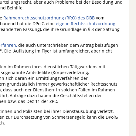
eurteilungsrecht, aber auch Probleme bei der Besoldung und
nd Beihilfe.
ie
Rahmenrechtsschutzordnung (RRO) des DBB
vom
fbauend hat die DPolG eine
eigene Rechtsschutzordnung
geänderten Fassung), die ihre Grundlage in § 8 der Satzung
rfahren,
die auch unterschrieben dem Antrag beizufügen
". Die Auflistung im Flyer ist umfangreicher, aber nicht
isten im Rahmen ihres dienstlichen Tätigwerdens mit
m sogenannte Amtsdelikte (Körperverletzung,
nn sich daran ein Ermittlungsverfahren der
dern grundsätzlich immer gewerkschaftlicher Rechtsschutz
, dass auch der Dienstherr in solchen Fällen im Rahmen
ährt, Anträge dazu haben die Geschäftsstellen der
nen bzw. das Dez 11 der ZPD.
nnen und Polizisten bei ihrer Dienstausübung verletzt.
hren zur Durchsetzung von Schmerzensgeld kann die DPolG
ch.