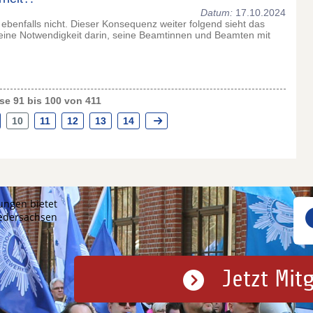
Datum:
17.10.2024
ebenfalls nicht. Dieser Konsequenz weiter folgend sieht das
eine Notwendigkeit darin, seine Beamtinnen und Beamten mit
e 91 bis 100 von 411
10
11
12
13
14
ungen bietet
iedersachsen
Jetzt Mit