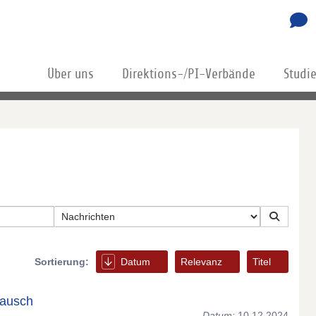
Über uns
Direktions-/PI-Verbände
Studi
Sortierung:
Datum
Relevanz
Titel
tausch
Datum:
10.12.2024