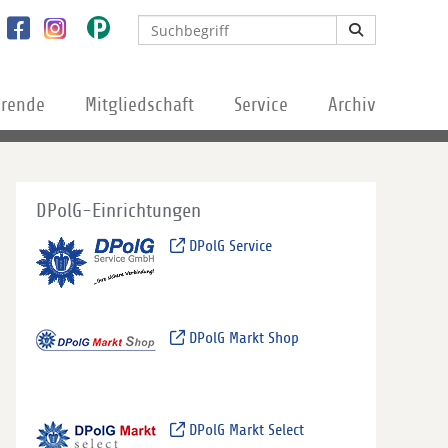
erende
Mitgliedschaft
Service
Archiv
DPolG-Einrichtungen
DPolG Service
DPolG Markt Shop
DPolG Markt Select