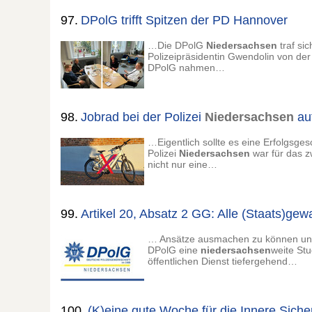
97.
DPolG trifft Spitzen der PD Hannover
…Die DPolG
Niedersachsen
traf si
Polizeipräsidentin Gwendolin von der
DPolG nahmen…
98.
Jobrad bei der Polizei
Niedersachsen
au
…Eigentlich sollte es eine Erfolgsge
Polizei
Niedersachsen
war für das 
nicht nur eine…
99.
Artikel 20, Absatz 2 GG: Alle (Staats)gew
… Ansätze ausmachen zu können und 
DPolG eine
niedersachsen
weite Stu
öffentlichen Dienst tiefergehend…
100.
(K)eine gute Woche für die Innere Sicher