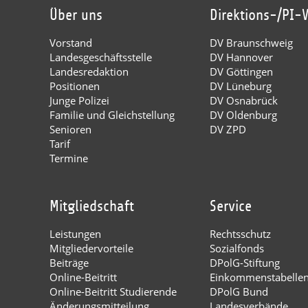
Über uns
Direktions-/PI-
Vorstand
DV Braunschweig
Landesgeschäftsstelle
DV Hannover
Landesredaktion
DV Göttingen
Positionen
DV Lüneburg
Junge Polizei
DV Osnabrück
Familie und Gleichstellung
DV Oldenburg
Senioren
DV ZPD
Tarif
Termine
Mitgliedschaft
Service
Leistungen
Rechtsschutz
Mitgliedervorteile
Sozialfonds
Beiträge
DPolG-Stiftung
Online-Beitritt
Einkommenstabelle
Online-Beitritt Studierende
DPolG Bund
Änderungsmitteilung
Landesverbände