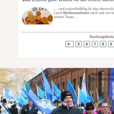
… und zukunftsfähig ist das dennoch 
Land
Niedersachsen
nach wie vor k
einem Taser…
Suchergebniss
5
6
7
8
9
Welche Leist
die DPolG N