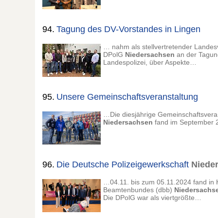
94.
Tagung des DV-Vorstandes in Lingen
… nahm als stellvertretender Landesv
DPolG
Niedersachsen
an der Tagung
Landespolizei, über Aspekte…
95.
Unsere Gemeinschaftsveranstaltung
…Die diesjährige Gemeinschaftsvera
Niedersachsen
fand im September 2
96.
Die Deutsche Polizeigewerkschaft
Niede
…04.11. bis zum 05.11.2024 fand in
Beamtenbundes (dbb)
Niedersachs
Die DPolG war als viertgrößte…