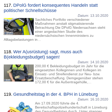
117.
DPolG fordert konsequentes Handeln statt
politischer Schnellschüsse
Datum:
13.10.2020
Sachliches Portfolio verschiedener
Maßnahmen anstatt stigmatisierende
Betrachtung Die DPolG Niedersachsen steht
einer angedachten Studie des
niedersächsischen Innenministers zu
Alltagsbelastungen in…
118.
Wer A(usrüstung) sagt, muss auch
B(ekleidungsbudget) sagen!
Datum:
14.10.2020
200,00 € Bekleidungsbudget im Jahr für die
eingesetzten Kolleginnen und Kollegen im
Einsatz- und Streifendienst zur Neu- bzw.
Ersatzbeschaffung. Demgegenüber stehen
172,00 € für die Außentragehülle,…
119.
Gesundheitstag in der 4. BPH in Lüneburg
Datum:
16.10.2020
Am 17.09.2020 führte die 4.
Bereitschaftspolizeihundertschaft in Lüneburg
den Gesundheitstag durch. Unter strenger