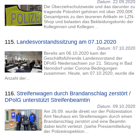
Datum:
22.09.2020
Die Überziehschutzweste und das darunter zu
tragende Poloshirt gehören mit über 200,00€
Gesamtpreis zu den teureren Artikeln im LZN-
Shop und belasten das Bekleidungskonto der
Kolleginnen und Kollegen…
115.
Landesvorstandssitzung am 07.10.2020
Datum:
07.10.2020
Bereits am 06.10.2020 kam der
Geschäftsführende Landesvorstand der
DPolG Niedersachsen zur 21. Sitzung in Bad
Nenndorf unter Corona-Bedingungen
zusammen. Heute, am 07.10.2020, wurde die
Anzahl der…
116.
Streifenwagen durch Brandanschlag zerstört /
DPolG unterstützt Streifenbeamtin
Datum:
09.10.2020
Am 26.09. wurde direkt vor der Polizeistation
Amt Neuhaus ein Streifenwagen durch einen
Brandanschlag zerstört und eine Beamtin
dabei leicht verletzt. (siehe Pressemitteilung
der Polizeiinspektion…