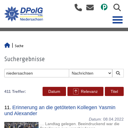
Suche
Suchergebnisse
411 Treffer:
Datum
Relevanz
Titel
11.
Erinnerung an die getöteten Kollegen Yasmin
und Alexander
Datum:
08.04.2022
… Landtag gelegen. Beeindruckend war die