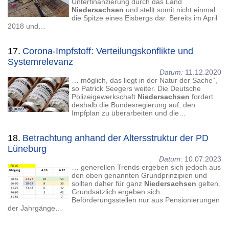
Unterfinanzierung durch das Land
Niedersachsen
und stellt somit nicht einmal
die Spitze eines Eisbergs dar. Bereits im April
2018 und…
17.
Corona-Impfstoff: Verteilungskonflikte und
Systemrelevanz
Datum:
11.12.2020
… möglich, das liegt in der Natur der Sache“,
so Patrick Seegers weiter. Die Deutsche
Polizeigewerkschaft
Niedersachsen
fordert
deshalb die Bundesregierung auf, den
Impfplan zu überarbeiten und die…
18.
Betrachtung anhand der Altersstruktur der PD
Lüneburg
Datum:
10.07.2023
… generellen Trends ergeben sich jedoch aus
den oben genannten Grundprinzipien und
sollten daher für ganz
Niedersachsen
gelten.
Grundsätzlich ergeben sich
Beförderungsstellen nur aus Pensionierungen
der Jahrgänge…