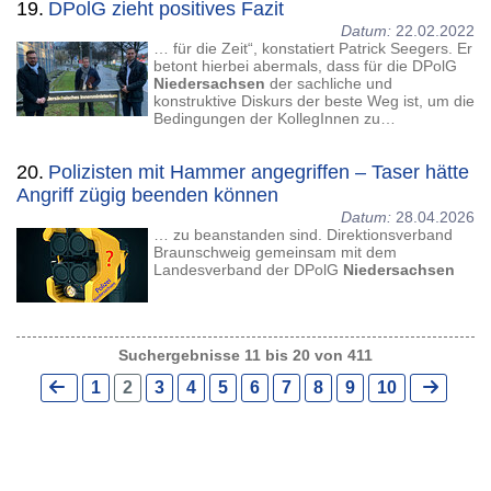
19.
DPolG zieht positives Fazit
Datum:
22.02.2022
… für die Zeit“, konstatiert Patrick Seegers. Er
betont hierbei abermals, dass für die DPolG
Niedersachsen
der sachliche und
konstruktive Diskurs der beste Weg ist, um die
Bedingungen der KollegInnen zu…
20.
Polizisten mit Hammer angegriffen – Taser hätte
Angriff zügig beenden können
Datum:
28.04.2026
… zu beanstanden sind. Direktionsverband
Braunschweig gemeinsam mit dem
Landesverband der DPolG
Niedersachsen
Suchergebnisse 11 bis 20 von 411
1
2
3
4
5
6
7
8
9
10