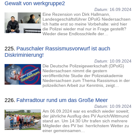
Gewalt von werkgruppe2
Datum:
16.09.2024
Eine Rezension von Dirk Hallmann,
Landesgeschäftsführer DPolG Niedersachsen
Ich hatte erst so meine Vorbehalte: wird hier
die Polizei wieder mal nur in Frage gestellt?
Wieder diese Endlosschleife der…
225.
Pauschaler Rassismusvorwurf ist auch
Diskriminierung!
Datum:
10.09.2024
Die Deutsche Polizeigewerkschaft (DPolG)
Niedersachsen nimmt die gestern
veröffentlichte Studie der Polizeiakademie
Niedersachsen zum Thema Rassismus in der
polizeilichen Arbeit zur Kenntnis, zeigt…
226.
Fahrradtour rund um das Große Meer
Datum:
10.09.2024
Am 06.09.2024 war es endlich wieder soweit;
der jährliche Ausflug des PV Aurich/Wittmund
stand an. Um 14:30 Uhr trafen sich mehrere
Mitglieder des PV bei herrlichstem Wetter zu
einer gemeinsamen…