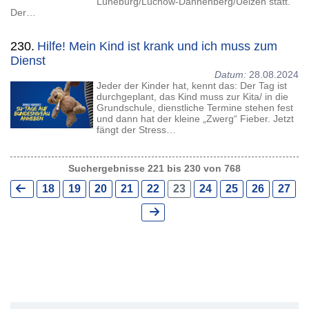
Lüneburg/Lüchow-Dannenberg/Uelzen statt.
Der…
230.
Hilfe! Mein Kind ist krank und ich muss zum
Dienst
Datum:
28.08.2024
Jeder der Kinder hat, kennt das: Der Tag ist
durchgeplant, das Kind muss zur Kita/ in die
Grundschule, dienstliche Termine stehen fest
und dann hat der kleine „Zwerg“ Fieber. Jetzt
fängt der Stress…
Suchergebnisse 221 bis 230 von 768
18
19
20
21
22
23
24
25
26
27