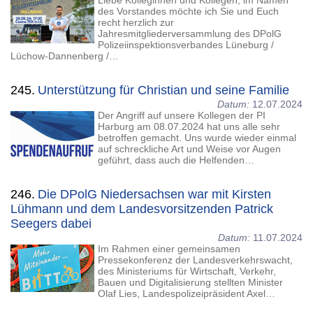
Liebe Kolleginnen und Kollegen, im Namen
des Vorstandes möchte ich Sie und Euch
recht herzlich zur
Jahresmitgliederversammlung des DPolG
Polizeiinspektionsverbandes Lüneburg /
Lüchow-Dannenberg /…
245.
Unterstützung für Christian und seine Familie
Datum:
12.07.2024
Der Angriff auf unsere Kollegen der PI
Harburg am 08.07.2024 hat uns alle sehr
betroffen gemacht. Uns wurde wieder einmal
auf schreckliche Art und Weise vor Augen
geführt, dass auch die Helfenden…
246.
Die DPolG Niedersachsen war mit Kirsten
Lühmann und dem Landesvorsitzenden Patrick
Seegers dabei
Datum:
11.07.2024
Im Rahmen einer gemeinsamen
Pressekonferenz der Landesverkehrswacht,
des Ministeriums für Wirtschaft, Verkehr,
Bauen und Digitalisierung stellten Minister
Olaf Lies, Landespolizeipräsident Axel…