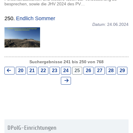
besprechen, sowie die JHV 2024 des PV…
250.
Endlich Sommer
Datum:
24.06.2024
Suchergebnisse 241 bis 250 von 768
20
21
22
23
24
25
26
27
28
29
DPolG-Einrichtungen