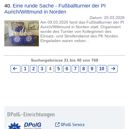
40.
Eine runde Sache - Fußballturnier der PI
Aurich/Wittmund in Norden
Datum:
20.03.2026
Am 09.03.2026 fand das Fußballturnier der PI
Aurich/Wittmund in Norden statt. Organisiert
wurde des Turnier von Kolleginnen des
Einsatz- und Streifendienst des PK Norden.
Eingeladen waren neben…
Suchergebnisse 31 bis 40 von 768
1
2
3
4
5
6
7
8
9
10
DPolG-Einrichtungen
DPolG Service