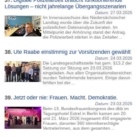
37.
Digitale Polizeiarbeit braucht funktionierende
Lösungen – nicht jahrelange Übergangsszenarien
Datum:
27.03.2026
Im Innenausschuss des Niedersächsischer
Landtag wurde über die Zukunft der
polizeilichen Datenanalyse beraten. Im
Mittelpunkt der Anhörung stand der Antrag,
die Polizeiarbeit stärker in das Zeitalter…
38.
Ute Raabe einstimmig zur Vorsitzenden gewählt
Datum:
24.03.2026
Die Landesgeschäftsstelle hat gem. §13.2 der
Satzung zur Sitzung am 23.03.2026
eingeladen. Aus allen Organisationsbereichen
wurden Teilnehmende benannt. Einige davon
fehlten bei der…
39.
Jetzt oder nie: Frauen. Macht. Demokratie.
Datum:
23.03.2026
Beim 13. Bundesfrauenkongress des dbb im
Tagungshotel Estrel in Berlin kamen am 20.
und 21. März 2026 insgesamt 450 engagierte
Frauen, darunter 360 stimmberechtigte
Vertreterinnen, aus dem gesamten…