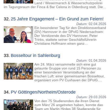
Land / Wesermarsch & Wasserschutzpolizei
im Tagungsraum der Finca & Bar Celona in Oldenburg statt. Die…
32.
25 Jahre Engagement – Ein Grund zum Feiern!
Datum:
02.04.2026
Ein besonderer Tag für den Direktionsverband
(DV) Hannover in der DPolG Niedersachsen:
Der Vorsitzende des DV Hannover, Peter
Trinks, stattete seiner Geschäftsführerin
Christiane Hoffmann einen ganz…
33.
Bosseltour in Sahlenburg
Datum:
01.04.2026
Am 24. März versammelte sich eine gut
gelaunte Gruppe von rund 15 Personen zu
einer besonderen Veranstaltung an der
frischen Luft: einer gemeinsamen Bosseltour,
organisiert vom PV Cuxhaven der DPolG.…
34.
PV Göttingen/Northeim/Osterode
Datum:
29.03.2026
Von den 75 Studierenden die ihren Dienst
zum März´26 angetreten haben, konnte das
Team um Martin Hirdes 38 Studierende für