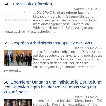
64.
Eure DPolG informiert
Datum:
27.11.2023
…Die DPolG
Niedersachsen
hat ihren
Mitgliedern bereits im Sommer dringend
empfohlen, gegen die verfassungswidrige,
nicht amtsangemessene Alimentation
Widerspruch beim NLBV einzulegen und
hierzu auch ein Musterschreiben…
65.
Gespräch Arbeitskreis Innenpolitik der SPD
Datum:
09.02.2022
… der Ruhegehaltsfähigkeit der Polizeizulage
auf Bundesebene befürworte und gab dies als
Kernziel auch für
Niedersachsen
aus. Einig
war man sich dann darüber, dass die
Streichung der sogenannten kw-Vermerke
zwingend…
66.
Liberalerer Umgang und individuelle Beurteilung
von Tätowierungen bei der Polizei muss Weg der
Zukunft sein
Datum:
18.02.2022
… sondern heute bei vielen Menschen ein Teil
individueller Persönlichkeitsentfaltung". Die