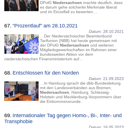
DPolG
Niedersachsen
machte deutlich, dass
es darum gehe solcherlei Merkmale liberal
und im Einzelfall zu bewerten.…
67.
"Prozentlauf" am 28.10.2021
Datum:
28.10.2021
…Der Niedersächsischer Beamtenbund
Tarifunion (NBB) hat heute gemeinsam mit
der DPolG
Niedersachsen
und weiteren
Mitgliedsgewerkschaften im Rahmen einer
bundesweiten Aktion vor dem
niedersächsischen Finanzministerium auf…
68.
Entschlossen für den Norden
Datum:
21.09.2023
…In Hamburg sprach die dbb-Bundesleitung
mit den Landesverbänden aus Bremen,
Niedersachsen
, Hamburg, Schleswig-
Holstein und Mecklenburg-Vorpommern über
die Einkommensrunde.
69.
Internationaler Tag gegen Homo-, Bi-, Inter- und
Transphobie
Datum:
16.05.2023