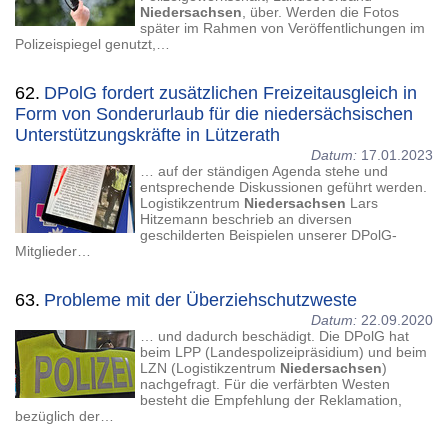
Niedersachsen
, über. Werden die Fotos
später im Rahmen von Veröffentlichungen im
Polizeispiegel genutzt,…
62.
DPolG fordert zusätzlichen Freizeitausgleich in
Form von Sonderurlaub für die niedersächsischen
Unterstützungskräfte in Lützerath
Datum:
17.01.2023
… auf der ständigen Agenda stehe und
entsprechende Diskussionen geführt werden.
Logistikzentrum
Niedersachsen
Lars
Hitzemann beschrieb an diversen
geschilderten Beispielen unserer DPolG-
Mitglieder…
63.
Probleme mit der Überziehschutzweste
Datum:
22.09.2020
… und dadurch beschädigt. Die DPolG hat
beim LPP (Landespolizeipräsidium) und beim
LZN (Logistikzentrum
Niedersachsen
)
nachgefragt. Für die verfärbten Westen
besteht die Empfehlung der Reklamation,
bezüglich der…