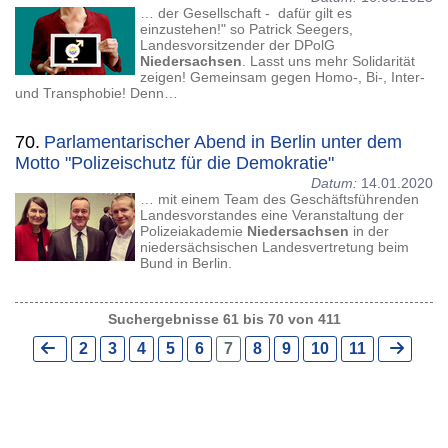
… der Gesellschaft - dafür gilt es
einzustehen!" so Patrick Seegers,
Landesvorsitzender der DPolG
Niedersachsen
. Lasst uns mehr Solidarität
zeigen! Gemeinsam gegen Homo-, Bi-, Inter-
und Transphobie! Denn…
70.
Parlamentarischer Abend in Berlin unter dem
Motto "Polizeischutz für die Demokratie"
Datum:
14.01.2020
… mit einem Team des Geschäftsführenden
Landesvorstandes eine Veranstaltung der
Polizeiakademie
Niedersachsen
in der
niedersächsischen Landesvertretung beim
Bund in Berlin.
Suchergebnisse 61 bis 70 von 411
2
3
4
5
6
7
8
9
10
11