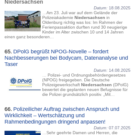
Niedersachsen
Datum:
18.08.2025
…Am 23. Juli war auf dem Gelände der
Polizeiakademie
Niedersachsen
in
Oldenburg richtig was los: Im Rahmen der
Ferienpassaktion durften rund 30 neugierige
Kinder im Alter zwischen 10 und 14 Jahren
einen ganz besonderen…
65.
DPolG begrüßt NPOG-Novelle – fordert
Nachbesserungen bei Bodycam, Datenanalyse und
Taser
Datum:
14.08.2025
… Polizei- und Ordnungsbehördengesetzes
(NPOG) freigegeben. Die Deutsche
Polizeigewerkschaft
Niedersachsen
(DPolG)
bewertet die geplanten neuen Befugnisse für
die Polizei grundsätzlich positiv. „Mit…
66.
Polizeilicher Auftrag zwischen Anspruch und
Wirklichkeit – Wertschätzung und
Rahmenbedingungen dringend anpassen!
Datum:
07.07.2025
…Sehr geehrte Damen und Herren, die