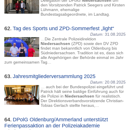
Delegation der DPolG
Niedersachsen
um
den Vorsitzenden Patrick Seegers und Kirsten
Lühmann, ehemalige
Bundestagsabgeordnete, im Landtag.
62.
Tag des Sports und ZPD-Sommerfest „light“
Datum:
31.08.2025
…Die Zentrale Polizeidirektion
Niedersachsen
(ZPD) sowie den DV ZPD
findet man bekanntlich von Oldenburg bis
Südniedersachsen. Tradition ist es, dass sich
alle Angehörigen der Behörde einmal im Jahr
zum gemeinsamen Tag…
63.
Jahresmitgliederversammlung 2025
Datum:
20.08.2025
… auch bei der Bundespolizei eingeführt und
Patrick hält seine baldige Einführung auch für
die Polizei in
Niedersachsen
für realistisch.
Der Direktionsverbandsvorsitzende Christian-
Tobias Gerlach stellte heraus,…
64.
DPolG Oldenburg/Ammerland unterstützt
Ferienpassaktion an der Polizeiakademie