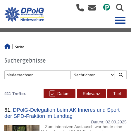
Suche
Suchergebnisse
411 Treffer:
Datum
Relevanz
Titel
61.
DPolG-Delegation beim AK Inneres und Sport
der SPD-Fraktion im Landtag
Datum:
02.09.2025
…Zum intensiven Austausch war heute eine