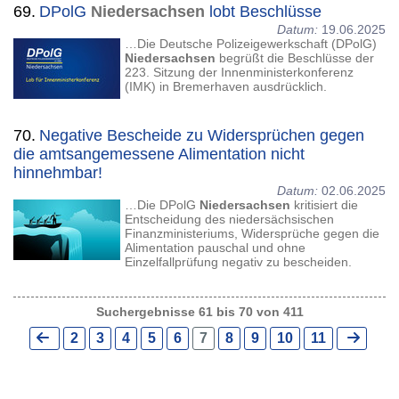
69.
DPolG
Niedersachsen
lobt Beschlüsse
Datum:
19.06.2025
…Die Deutsche Polizeigewerkschaft (DPolG)
Niedersachsen
begrüßt die Beschlüsse der
223. Sitzung der Innenministerkonferenz
(IMK) in Bremerhaven ausdrücklich.
70.
Negative Bescheide zu Widersprüchen gegen
die amtsangemessene Alimentation nicht
hinnehmbar!
Datum:
02.06.2025
…Die DPolG
Niedersachsen
kritisiert die
Entscheidung des niedersächsischen
Finanzministeriums, Widersprüche gegen die
Alimentation pauschal und ohne
Einzelfallprüfung negativ zu bescheiden.
Suchergebnisse 61 bis 70 von 411
2
3
4
5
6
7
8
9
10
11