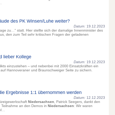
-…
äude des PK Winsen/Luhe weiter?
Datum:
19.12.2023
ge zu…“ statt. Hier stellte sich der damalige Innenminister des
rius, den zum Teil sehr kritischen Fragen der geladenen
d lieber Kollege
Datum:
19.12.2023
ikts einzustehen – und nebenbei mit 2000 Einsatzkräften ein
 auf Hannoveraner und Braunschweiger Seite zu sichern.
n die Ergebnisse 1:1 übernommen werden
Datum:
12.12.2023
izeigewerkschaft
Niedersachsen
, Patrick Seegers, dankt den
hre Teilnahme an den Demos in
Niedersachsen
: Wir waren
el…