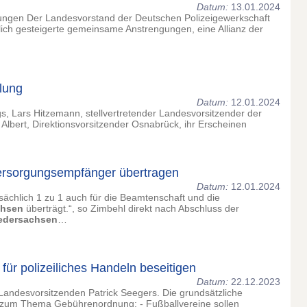
Datum:
13.01.2024
ngen Der Landesvorstand der Deutschen Polizeigewerkschaft
lich gesteigerte gemeinsame Anstrengungen, eine Allianz der
lung
Datum:
12.01.2024
, Lars Hitzemann, stellvertretender Landesvorsitzender der
 Albert, Direktionsvorsitzender Osnabrück, ihr Erscheinen
Versorgungsempfänger übertragen
Datum:
12.01.2024
sächlich 1 zu 1 auch für die Beamtenschaft und die
chsen
überträgt.“, so Zimbehl direkt nach Abschluss der
edersachsen
…
ür polizeiliches Handeln beseitigen
Datum:
22.12.2023
andesvorsitzenden Patrick Seegers. Die grundsätzliche
zum Thema Gebührenordnung: - Fußballvereine sollen