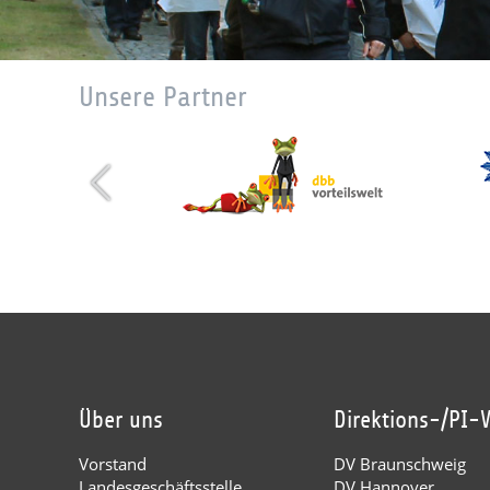
Unsere Partner
Über uns
Direktions-/PI-
Vorstand
DV Braunschweig
Landesgeschäftsstelle
DV Hannover