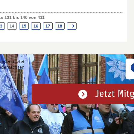
e 131 bis 140 von 411
3
14
15
16
17
18
ungen bietet
iedersachsen
Jetzt Mit