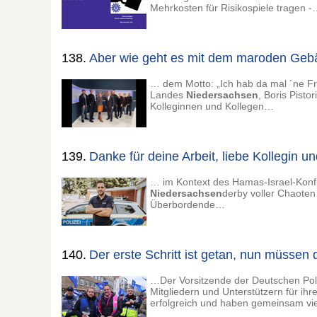
Mehrkosten für Risikospiele tragen 
138.
Aber wie geht es mit dem maroden Geb
… dem Motto: „Ich hab da mal ´ne Fra
Landes
Niedersachsen
, Boris Pisto
Kolleginnen und Kollegen…
139.
Danke für deine Arbeit, liebe Kollegin un
… im Kontext des Hamas-Israel-Konfl
Niedersachsen
derby voller Chaoten
Überbordende…
140.
Der erste Schritt ist getan, nun müsse
…Der Vorsitzende der Deutschen Pol
Mitgliedern und Unterstützern für i
erfolgreich und haben gemeinsam vi