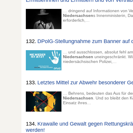
Ermittlerinnen und Ermittlern und von Vertr
… dringend auf Informationen von Ve
Niedersachsen
s Innenministerin, D
erforderlich,…
132.
DPolG-Stellungnahme zum Banner auf d
… und ausschlossen, absolut fehl am 
Niedersachsen
uneingeschränkt. Wir
niedersächsischen Polizei,…
133.
Letztes Mittel zur Abwehr besonderer Ge
… Behrens, bedeuten das Aus für den 
Niedersachsen
. Und so bleibt den K
Einsatz ihres…
134.
Krawalle und Gewalt gegen Rettungskräft
werden!