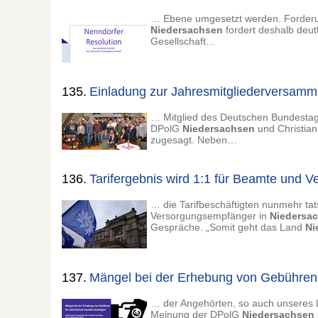
… Ebene umgesetzt werden. Forderu
Niedersachsen
fordert deshalb deut
Gesellschaft…
135.
Einladung zur Jahresmitgliederversamm
… Mitglied des Deutschen Bundestags
DPolG
Niedersachsen
und Christian
zugesagt. Neben…
136.
Tarifergebnis wird 1:1 für Beamte und 
… die Tarifbeschäftigten nunmehr tat
Versorgungsempfänger in
Niedersa
Gespräche. „Somit geht das Land
Ni
137.
Mängel bei der Erhebung von Gebühren f
… der Angehörten, so auch unseres L
Meinung der DPolG
Niedersachsen