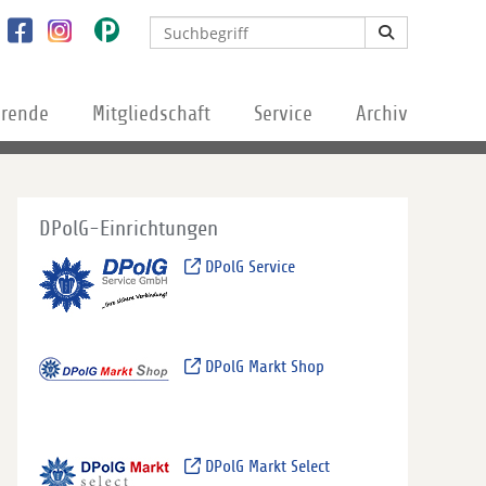
erende
Mitgliedschaft
Service
Archiv
DPolG-Einrichtungen
DPolG Service
DPolG Markt Shop
DPolG Markt Select