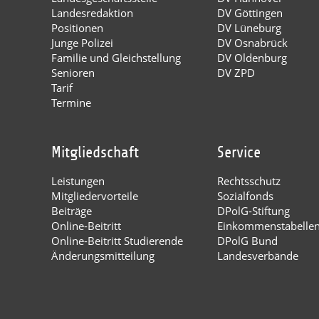
Landesredaktion
DV Göttingen
Positionen
DV Lüneburg
Junge Polizei
DV Osnabrück
Familie und Gleichstellung
DV Oldenburg
Senioren
DV ZPD
Tarif
Termine
Mitgliedschaft
Service
Leistungen
Rechtsschutz
Mitgliedervorteile
Sozialfonds
Beiträge
DPolG-Stiftung
Online-Beitritt
Einkommenstabelle
Online-Beitritt Studierende
DPolG Bund
Änderungsmitteilung
Landesverbände