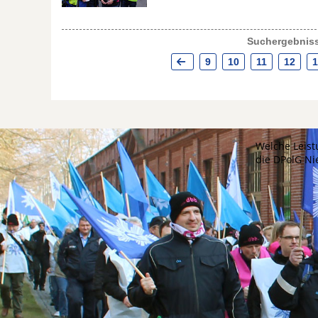
Suchergebniss
9
10
11
12
1
Welche Leist
die DPolG N