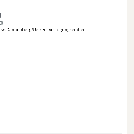
d
ER
ow-Dannenberg/Uelzen, Verfügungseinheit