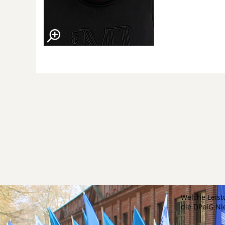
Welche Leist
die DPolG N