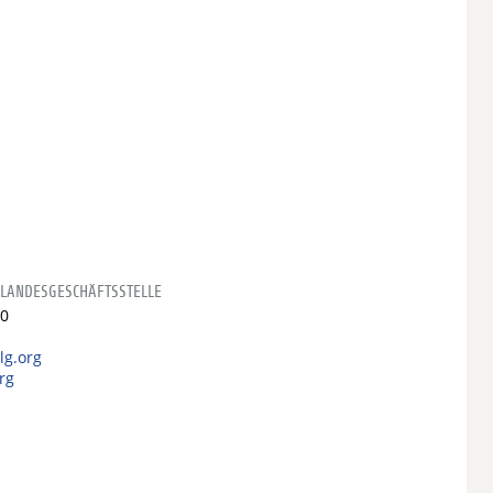
 LANDESGESCHÄFTSSTELLE
-0
lg.org
rg