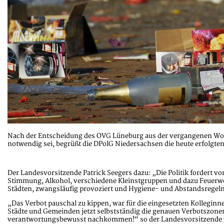
Nach der Entscheidung des OVG Lüneburg aus der vergangenen Woche
notwendig sei, begrüßt die DPolG Niedersachsen die heute erfolgt
Der Landesvorsitzende Patrick Seegers dazu: „Die Politik fordert 
Stimmung, Alkohol, verschiedene Kleinstgruppen und dazu Feuerwe
Städten, zwangsläufig provoziert und Hygiene- und Abstandsregel
„Das Verbot pauschal zu kippen, war für die eingesetzten Kolleginn
Städte und Gemeinden jetzt selbstständig die genauen Verbotszonen f
verantwortungsbewusst nachkommen!“ so der Landesvorsitzende 