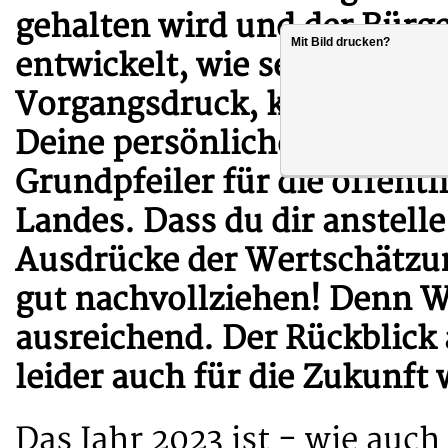
gehalten wird und der Bürge
Mit Bild drucken?
entwickelt, wie sehr du unt
Vorgangsdruck, kaum verfügb
Deine persönliche Hingabe 
Grundpfeiler für die öffentl
Landes. Dass du dir anstell
Ausdrücke der Wertschätzun
gut nachvollziehen! Denn Wo
ausreichend. Der Rückblick 
leider auch für die Zukunft
Das Jahr 2023 ist - wie auc