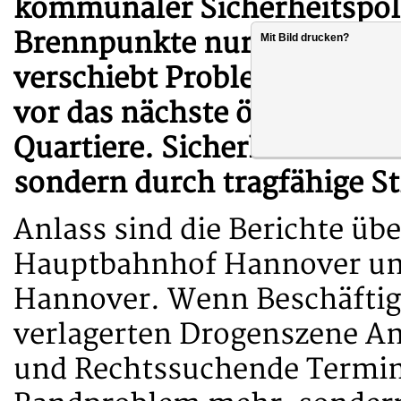
kommunaler Sicherheitspoli
Brennpunkte nur mit punkt
Mit Bild drucken?
verschiebt Probleme häufig l
vor das nächste öffentliche
Quartiere. Sicherheit entst
sondern durch tragfähige S
Anlass sind die Berichte üb
Hauptbahnhof Hannover un
Hannover. Wenn Beschäftigt
verlagerten Drogenszene An
und Rechtssuchende Termine