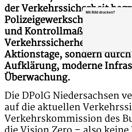
der Verkehrssicherheit begr
Mit Bild drucken?
Polizeigewerkschaft (DPolG
und Kontrollmaßnahmen der
Verkehrssicherheit entsteht
Aktionstage, sondern durch 
Aufklärung, moderne Infra
Überwachung.
Die DPolG Niedersachsen v
auf die aktuellen Verkehrss
Verkehrskommission des Bun
die Vision Zero – also kein