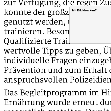
zur Verfügung, die regen Z
konnte der großzügige Fläch
Mit Bild drucken?
genutzt werden, um individ
trainieren. Besonders gefra
Qualifizierte Trainerinnen 
wertvolle Tipps zu geben, 
individuelle Fragen einzuge
Prävention und zum Erhalt 
anspruchsvollen Polizeidien
Das Begleitprogramm im Hin
Ernährung wurde erneut du