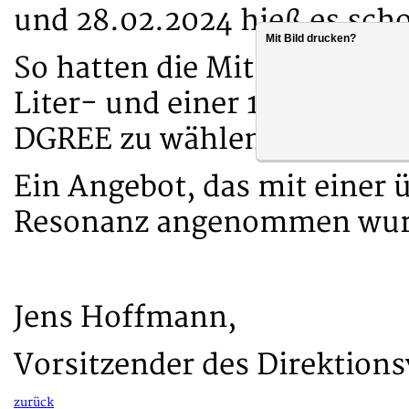
und 28.02.2024 hieß es scho
Mit Bild drucken?
So hatten die Mitglieder die
Liter- und einer 1,5-Liter-
DGREE zu wählen.
Ein Angebot, das mit einer 
Resonanz angenommen wur
Jens Hoffmann,
Vorsitzender des Direktio
zurück