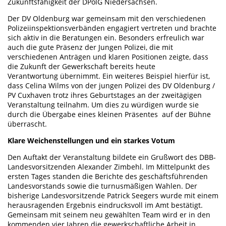
Zukunftsfähigkeit der DPolG Niedersachsen.
Der DV Oldenburg war gemeinsam mit den verschiedenen
Polizeiinspektionsverbänden engagiert vertreten und brachte
sich aktiv in die Beratungen ein. Besonders erfreulich war
auch die gute Präsenz der Jungen Polizei, die mit
verschiedenen Anträgen und klaren Positionen zeigte, dass
die Zukunft der Gewerkschaft bereits heute
Verantwortung übernimmt. Ein weiteres Beispiel hierfür ist,
dass Celina Wilms von der jungen Polizei des DV Oldenburg /
PV Cuxhaven trotz ihres Geburtstages an der zweitägigen
Veranstaltung teilnahm. Um dies zu würdigen wurde sie
durch die Übergabe eines kleinen Präsentes auf der Bühne
überrascht.
Klare Weichenstellungen und ein starkes Votum
Den Auftakt der Veranstaltung bildete ein Grußwort des DBB-
Landesvorsitzenden Alexander Zimbehl. Im Mittelpunkt des
ersten Tages standen die Berichte des geschäftsführenden
Landesvorstands sowie die turnusmäßigen Wahlen. Der
bisherige Landesvorsitzende Patrick Seegers wurde mit einem
herausragenden Ergebnis eindrucksvoll im Amt bestätigt.
Gemeinsam mit seinem neu gewählten Team wird er in den
kommenden vier Jahren die gewerkschaftliche Arbeit in