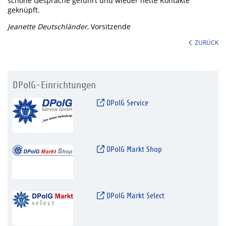
schöne Gespräche geführt und wieder nette Kontakte
geknüpft.
Jeanette Deutschländer
, Vorsitzende
ZURÜCK
DPolG-Einrichtungen
DPolG Service
DPolG Markt Shop
DPolG Markt Select