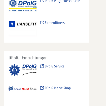
DPolG Mitgliedervorteile
Firmenfitness
DPolG-Einrichtungen
DPolG Service
DPolG Markt Shop