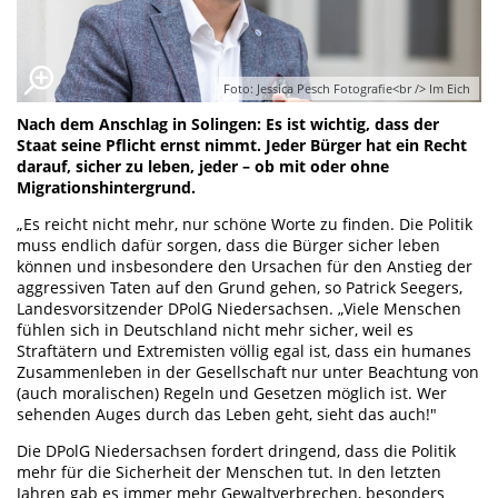
Foto: Jessica Pesch Fotografie<br /> Im Eich
Nach dem Anschlag in Solingen: Es ist wichtig, dass der
Staat seine Pflicht ernst nimmt. Jeder Bürger hat ein Recht
darauf, sicher zu leben, jeder – ob mit oder ohne
Migrationshintergrund.
„Es reicht nicht mehr, nur schöne Worte zu finden. Die Politik
muss endlich dafür sorgen, dass die Bürger sicher leben
können und insbesondere den Ursachen für den Anstieg der
aggressiven Taten auf den Grund gehen, so Patrick Seegers,
Landesvorsitzender DPolG Niedersachsen. „Viele Menschen
fühlen sich in Deutschland nicht mehr sicher, weil es
Straftätern und Extremisten völlig egal ist, dass ein humanes
Zusammenleben in der Gesellschaft nur unter Beachtung von
(auch moralischen) Regeln und Gesetzen möglich ist. Wer
sehenden Auges durch das Leben geht, sieht das auch!"
Die DPolG Niedersachsen fordert dringend, dass die Politik
mehr für die Sicherheit der Menschen tut. In den letzten
Jahren gab es immer mehr Gewaltverbrechen, besonders