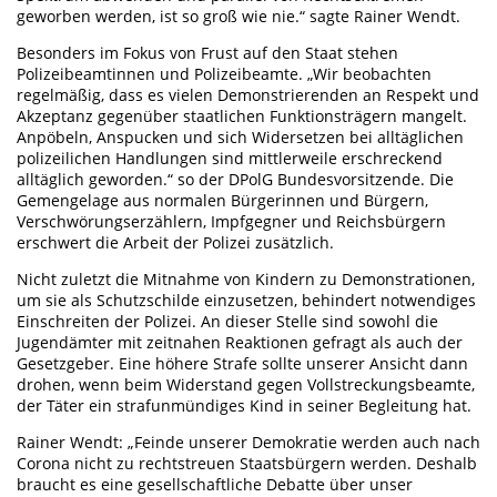
geworben werden, ist so groß wie nie.“ sagte Rainer Wendt.
Besonders im Fokus von Frust auf den Staat stehen
Polizeibeamtinnen und Polizeibeamte. „Wir beobachten
regelmäßig, dass es vielen Demonstrierenden an Respekt und
Akzeptanz gegenüber staatlichen Funktionsträgern mangelt.
Anpöbeln, Anspucken und sich Widersetzen bei alltäglichen
polizeilichen Handlungen sind mittlerweile erschreckend
alltäglich geworden.“ so der DPolG Bundesvorsitzende. Die
Gemengelage aus normalen Bürgerinnen und Bürgern,
Verschwörungserzählern, Impfgegner und Reichsbürgern
erschwert die Arbeit der Polizei zusätzlich.
Nicht zuletzt die Mitnahme von Kindern zu Demonstrationen,
um sie als Schutzschilde einzusetzen, behindert notwendiges
Einschreiten der Polizei. An dieser Stelle sind sowohl die
Jugendämter mit zeitnahen Reaktionen gefragt als auch der
Gesetzgeber. Eine höhere Strafe sollte unserer Ansicht dann
drohen, wenn beim Widerstand gegen Vollstreckungsbeamte,
der Täter ein strafunmündiges Kind in seiner Begleitung hat.
Rainer Wendt: „Feinde unserer Demokratie werden auch nach
Corona nicht zu rechtstreuen Staatsbürgern werden. Deshalb
braucht es eine gesellschaftliche Debatte über unser