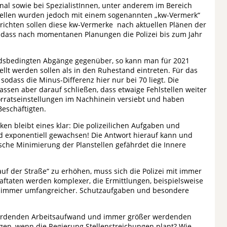
al sowie bei SpezialistInnen, unter anderem im Bereich
Stellen wurden jedoch mit einem sogenannten „kw-Vermerk“
richten sollen diese kw-Vermerke nach aktuellen Plänen der
, dass nach momentanen Planungen die Polizei bis zum Jahr
ndsbedingten Abgänge gegenüber, so kann man für 2021
ellt werden sollen als in den Ruhestand eintreten. Für das
sodass die Minus-Differenz hier nur bei 70 liegt. Die
lassen aber darauf schließen, dass etwaige Fehlstellen weiter
ratseinstellungen im Nachhinein versiebt und haben
Beschäftigten.
n bleibt eines klar: Die polizeilichen Aufgaben und
nd exponentiell gewachsen! Die Antwort hierauf kann und
ische Minimierung der Planstellen gefährdet die Innere
auf der Straße“ zu erhöhen, muss sich die Polizei mit immer
raftaten werden komplexer, die Ermittlungen, beispielsweise
 immer umfangreicher. Schutzaufgaben und besondere
 werdenden Arbeitsaufwand und immer größer werdenden
gen, wenn die Regierung Stellenstreichungen plant? Wie