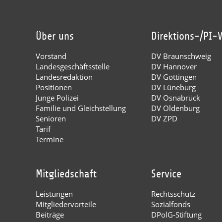
Über uns
Direktions-/PI-
Vorstand
DV Braunschweig
Landesgeschäftsstelle
DV Hannover
Landesredaktion
DV Göttingen
Positionen
DV Lüneburg
Junge Polizei
DV Osnabrück
Familie und Gleichstellung
DV Oldenburg
Senioren
DV ZPD
Tarif
Termine
Mitgliedschaft
Service
Leistungen
Rechtsschutz
Mitgliedervorteile
Sozialfonds
Beiträge
DPolG-Stiftung