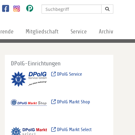
erende
Mitgliedschaft
Service
Archiv
DPolG-Einrichtungen
DPolG Service
DPolG Markt Shop
DPolG Markt Select