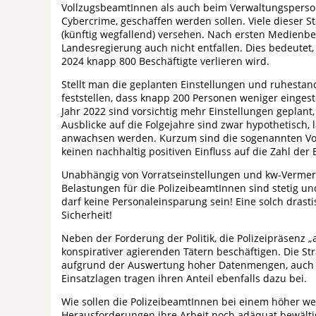
VollzugsbeamtInnen als auch beim Verwaltungsperson
Cybercrime, geschaffen werden sollen. Viele dieser 
(künftig wegfallend) versehen. Nach ersten Medienbe
Landesregierung auch nicht entfallen. Dies bedeutet
2024 knapp 800 Beschäftigte verlieren wird.
Stellt man die geplanten Einstellungen und ruhesta
feststellen, dass knapp 200 Personen weniger eingest
Jahr 2022 sind vorsichtig mehr Einstellungen geplant, 
Ausblicke auf die Folgejahre sind zwar hypothetisch, 
anwachsen werden. Kurzum sind die sogenannten Vor
keinen nachhaltig positiven Einfluss auf die Zahl der 
Unabhängig von Vorratseinstellungen und kw-Vermerke
Belastungen für die PolizeibeamtInnen sind stetig u
darf keine Personaleinsparung sein! Eine solch drast
Sicherheit!
Neben der Forderung der Politik, die Polizeipräsenz „
konspirativer agierenden Tätern beschäftigen. Die St
aufgrund der Auswertung hoher Datenmengen, auch
Einsatzlagen tragen ihren Anteil ebenfalls dazu bei.
Wie sollen die PolizeibeamtInnen bei einem höher
Herausforderungen ihre Arbeit noch adäquat bewälti