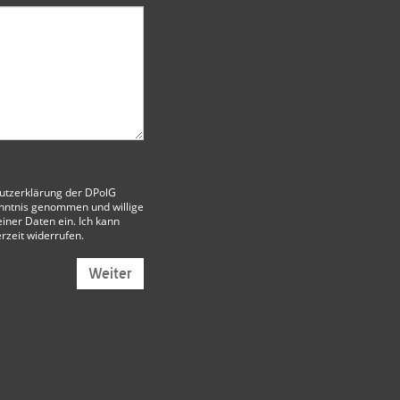
utzerklärung der DPolG
nntnis genommen und willige
iner Daten ein. Ich kann
erzeit widerrufen.
Weiter