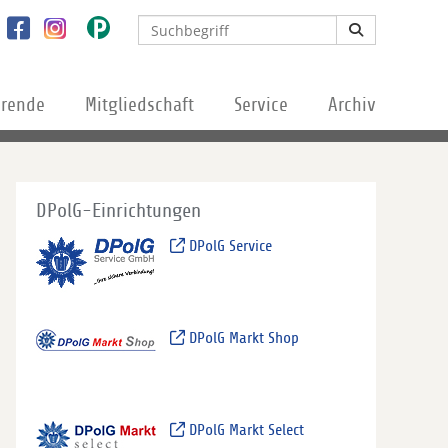
erende
Mitgliedschaft
Service
Archiv
DPolG-Einrichtungen
DPolG Service
DPolG Markt Shop
DPolG Markt Select