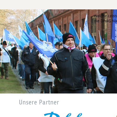
Welche Leist
die DPolG N
Unsere Partner