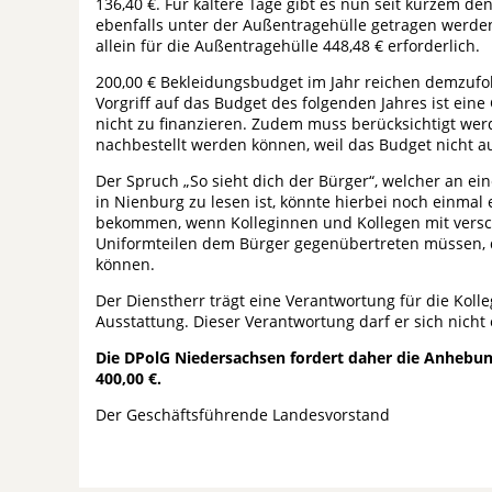
136,40 €. Für kältere Tage gibt es nun seit kurzem den
ebenfalls unter der Außentragehülle getragen werden 
allein für die Außentragehülle 448,48 € erforderlich.
200,00 € Bekleidungsbudget im Jahr reichen demzufol
Vorgriff auf das Budget des folgenden Jahres ist ein
nicht zu finanzieren. Zudem muss berücksichtigt wer
nachbestellt werden können, weil das Budget nicht au
Der Spruch „So sieht dich der Bürger“, welcher an e
in Nienburg zu lesen ist, könnte hierbei noch einma
bekommen, wenn Kolleginnen und Kollegen mit vers
Uniformteilen dem Bürger gegenübertreten müssen, d
können.
Der Dienstherr trägt eine Verantwortung für die Koll
Ausstattung. Dieser Verantwortung darf er sich nicht
Die DPolG Niedersachsen fordert daher die Anhebun
400,00 €.
Der Geschäftsführende Landesvorstand