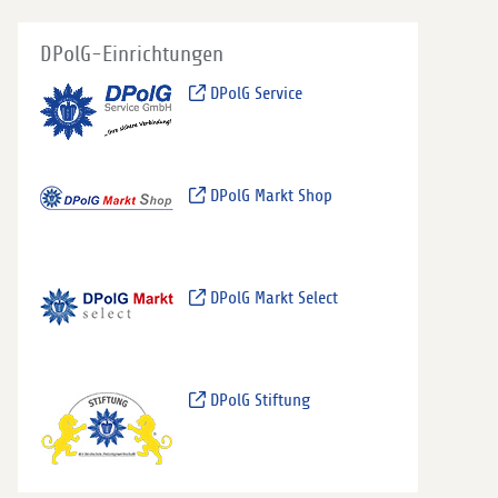
DPolG-Einrichtungen
DPolG Service
DPolG Markt Shop
DPolG Markt Select
DPolG Stiftung