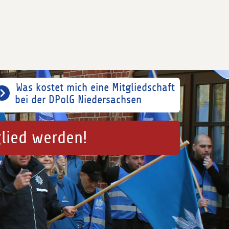
Was kostet mich eine Mitgliedschaft
bei der DPolG Niedersachsen
glied werden!