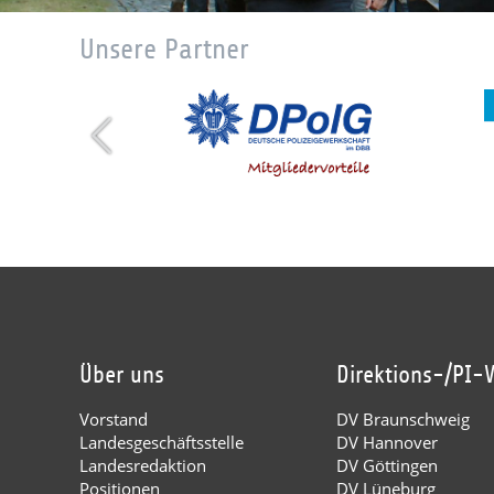
Unsere Partner
Über uns
Direktions-/PI-
Vorstand
DV Braunschweig
Landesgeschäftsstelle
DV Hannover
Landesredaktion
DV Göttingen
Positionen
DV Lüneburg