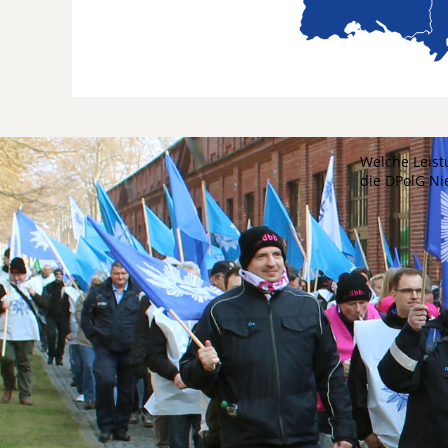
Welche Leist
die DPolG N