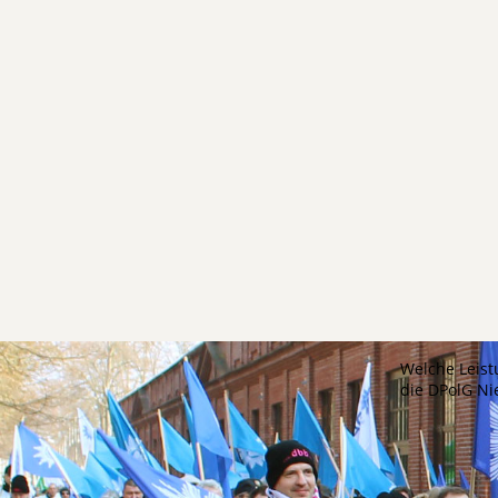
Welche Leist
die DPolG N