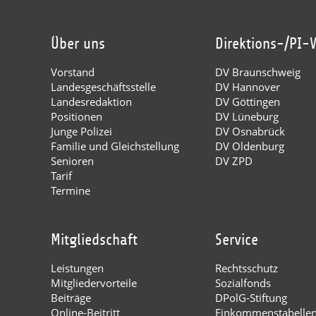
Über uns
Direktions-/PI-
Vorstand
DV Braunschweig
Landesgeschäftsstelle
DV Hannover
Landesredaktion
DV Göttingen
Positionen
DV Lüneburg
Junge Polizei
DV Osnabrück
Familie und Gleichstellung
DV Oldenburg
Senioren
DV ZPD
Tarif
Termine
Mitgliedschaft
Service
Leistungen
Rechtsschutz
Mitgliedervorteile
Sozialfonds
Beiträge
DPolG-Stiftung
Online-Beitritt
Einkommenstabelle