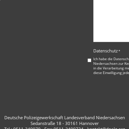
Datenschutz
*
Ich habe die
Datensch
Niedersachsen
zur Ke
in die Verarbeitung me
diese Einwilligung jed
Deutsche Polizeigewerkschaft Landesverband Niedersachsen
Sedanstraße 18 - 30161 Hannover
Tel.: 0511-340970 - Fax: 0511-3409734 - kontakt@dpolg.org