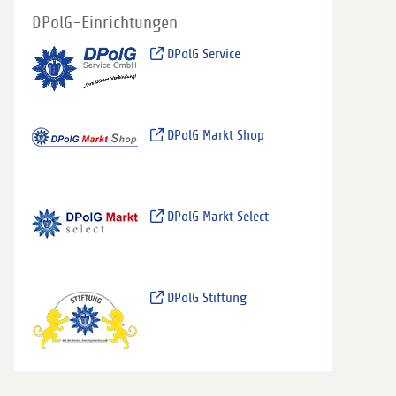
DPolG-Einrichtungen
DPolG Service
DPolG Markt Shop
DPolG Markt Select
DPolG Stiftung