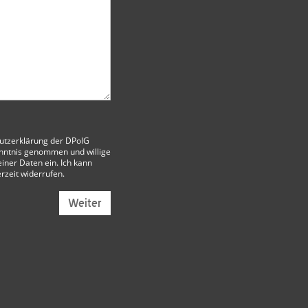
utzerklärung der DPolG
nntnis genommen und willige
iner Daten ein. Ich kann
erzeit widerrufen.
Weiter