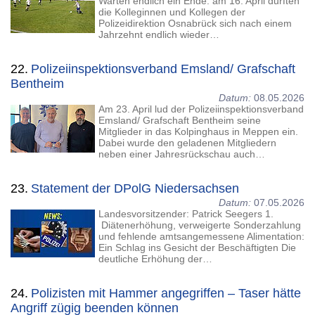
Warten endlich ein Ende: am 16. April durften
die Kolleginnen und Kollegen der
Polizeidirektion Osnabrück sich nach einem
Jahrzehnt endlich wieder…
22.
Polizeiinspektionsverband Emsland/ Grafschaft
Bentheim
Datum:
08.05.2026
Am 23. April lud der Polizeiinspektionsverband
Emsland/ Grafschaft Bentheim seine
Mitglieder in das Kolpinghaus in Meppen ein.
Dabei wurde den geladenen Mitgliedern
neben einer Jahresrückschau auch…
23.
Statement der DPolG Niedersachsen
Datum:
07.05.2026
Landesvorsitzender: Patrick Seegers 1.
Diätenerhöhung, verweigerte Sonderzahlung
und fehlende amtsangemessene Alimentation:
Ein Schlag ins Gesicht der Beschäftigten Die
deutliche Erhöhung der…
24.
Polizisten mit Hammer angegriffen – Taser hätte
Angriff zügig beenden können